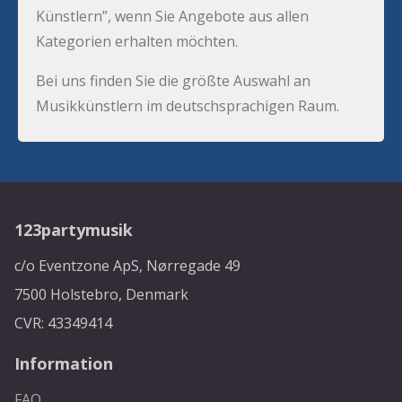
Künstlern”, wenn Sie Angebote aus allen
Kategorien erhalten möchten.
Bei uns finden Sie die größte Auswahl an
Musikkünstlern im deutschsprachigen Raum.
123partymusik
c/o Eventzone ApS, Nørregade 49
7500 Holstebro, Denmark
CVR: 43349414
Information
FAQ