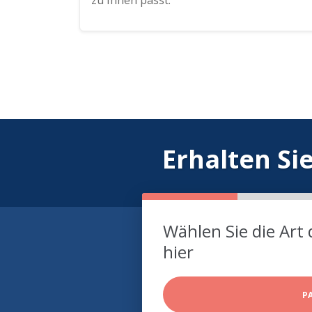
zu Ihnen passt.
Erhalten Si
Wählen Sie die Art 
hier
P