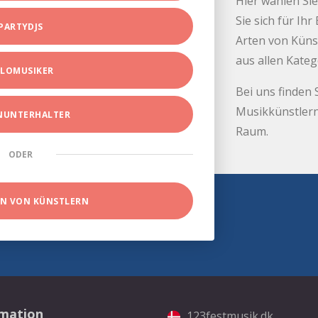
Hier wählen Sie
Sie sich für Ih
PARTYDJS
Arten von Küns
aus allen Kate
LOMUSIKER
Bei uns finden 
Musikkünstlern
INUNTERHALTER
Raum.
ODER
EN VON KÜNSTLERN
rmation
123festmusik.dk