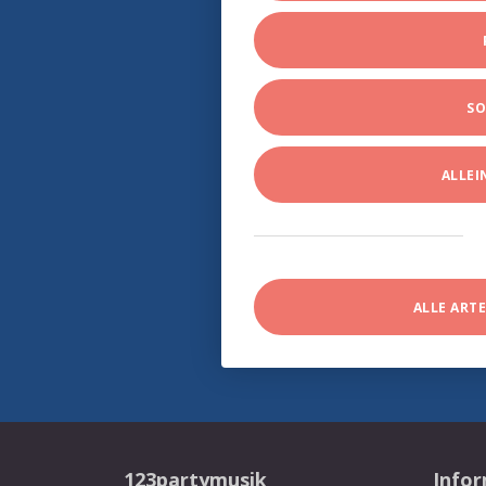
SO
ALLE
ALLE ART
123partymusik
Info