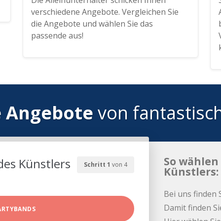
Die Alleinunterhalter schicken Ihnen
verschiedene Angebote. Vergleichen Sie
die Angebote und wählen Sie das
passende aus!
e Angebote
von fantastisc
So wählen 
des Künstlers
Schritt 1
von 4
Künstlers:
Bei uns finden 
Damit finden Si
ARTYBANDS