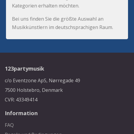
Kategorien erhalten möchten.
Bei uns finden Sie die größte Auswahl an
Musikkünstlern im deutschsprachigen Raum.
123partymusik
c/o Eventzone ApS, Nørregade 49
7500 Holstebro, Denmark
CVR: 43349414
Information
FAQ