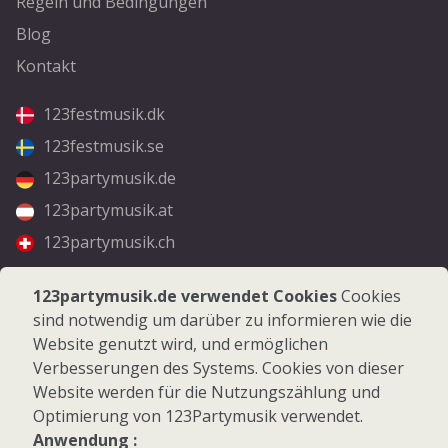
Regeln und Bedingungen
Blog
Kontakt
123festmusik.dk
123festmusik.se
123partymusik.de
123partymusik.at
123partymusik.ch
Folgen Sie uns
123partymusik.de verwendet Cookies
Cookies
sind notwendig um darüber zu informieren wie die
Facebook
Website genutzt wird, und ermöglichen
Instagram
Verbesserungen des Systems. Cookies von dieser
Website werden für die Nutzungszählung und
Optimierung von 123Partymusik verwendet.
Anwendung :