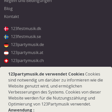
Regeln und Bedingungen
Blog
Kontakt
123festmusik.dk
123festmusik.se
123partymusik.de
123partymusik.at
123partymusik.ch
Folgen Sie uns
123partymusik.de verwendet Cookies
Cookies
sind notwendig um darüber zu informieren wie die
Facebook
Website genutzt wird, und ermöglichen
Instagram
Verbesserungen des Systems. Cookies von dieser
Website werden für die Nutzungszählung und
Optimierung von 123Partymusik verwendet.
Anwendung :