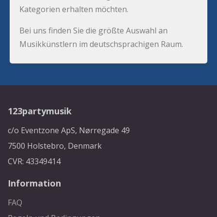
Kategorien erhalten möchten.
Bei uns finden Sie die größte Auswahl an
Musikkünstlern im deutschsprachigen Raum.
123partymusik
c/o Eventzone ApS, Nørregade 49
7500 Holstebro, Denmark
CVR: 43349414
Information
FAQ