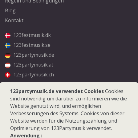
Regeln und Bedingungen
Blog
Kontakt
123festmusik.dk
123festmusik.se
123partymusik.de
123partymusik.at
123partymusik.ch
Folgen Sie uns
123partymusik.de verwendet Cookies
Cookies
sind notwendig um darüber zu informieren wie die
Facebook
Website genutzt wird, und ermöglichen
Instagram
Verbesserungen des Systems. Cookies von dieser
Website werden für die Nutzungszählung und
Optimierung von 123Partymusik verwendet.
Anwendung :