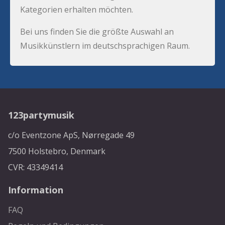
Kategorien erhalten möchten.
Bei uns finden Sie die größte Auswahl an
Musikkünstlern im deutschsprachigen Raum.
123partymusik
c/o Eventzone ApS, Nørregade 49
7500 Holstebro, Denmark
CVR: 43349414
Information
FAQ