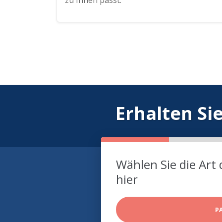
zu Ihnen passt.
Erhalten Si
Wählen Sie die Art 
hier
P