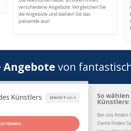
Die Alleinunterhalter schicken Ihnen
verschiedene Angebote. Vergleichen Sie
die Angebote und wählen Sie das
passende aus!
e Angebote
von fantastisc
So wählen 
des Künstlers
Schritt 1
von 4
Künstlers:
Bei uns finden 
Damit finden Si
ARTYBANDS