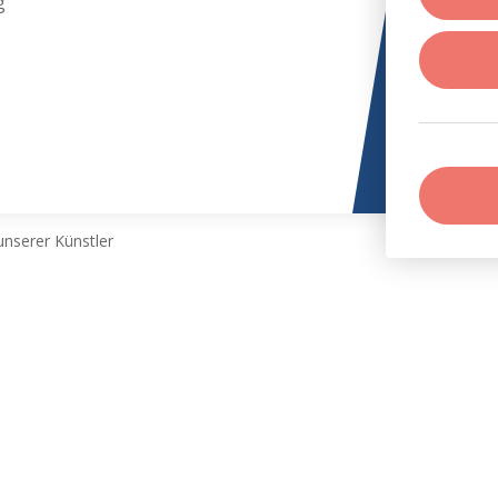
g
nserer Künstler