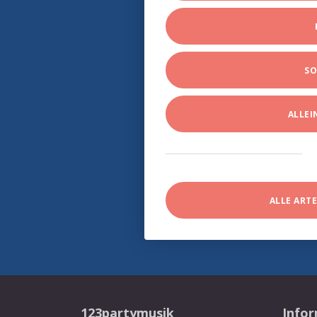
SO
ALLE
ALLE ART
123partymusik
Info