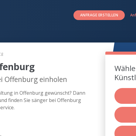
ANFRAGE ERSTELLEN
An
rg
ffenburg
Wählen
Künstl
i Offenburg einholen
taltung in Offenburg gewünscht? Dann
und finden Sie sänger bei Offenburg
rvice.