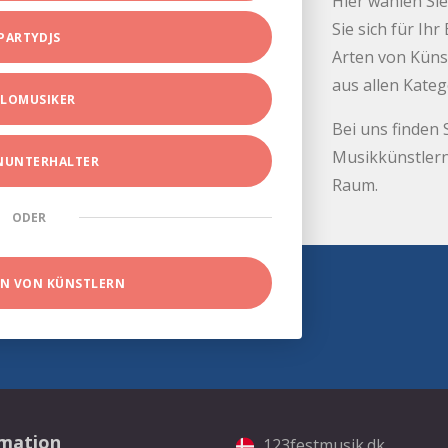
Hier wählen Sie
Sie sich für Ih
PARTYDJS
Arten von Küns
aus allen Kate
LOMUSIKER
Bei uns finden 
Musikkünstlern
INUNTERHALTER
Raum.
ODER
EN VON KÜNSTLERN
rmation
123festmusik.dk