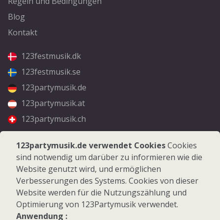
Regeln und Bedingungen
Blog
Kontakt
123festmusik.dk
123festmusik.se
123partymusik.de
123partymusik.at
123partymusik.ch
Folgen Sie uns
123partymusik.de verwendet Cookies
Cookies
sind notwendig um darüber zu informieren wie die
Facebook
Website genutzt wird, und ermöglichen
Instagram
Verbesserungen des Systems. Cookies von dieser
Website werden für die Nutzungszählung und
Optimierung von 123Partymusik verwendet.
Anwendung :