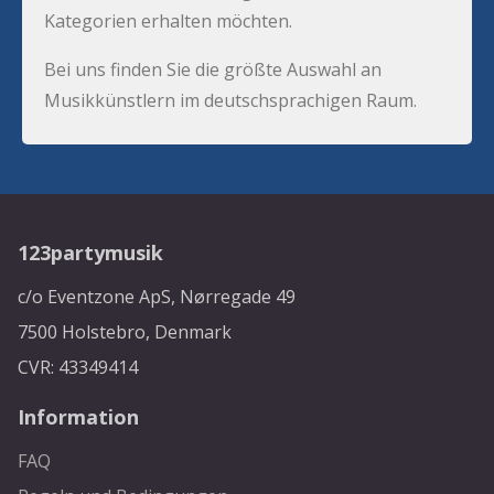
Kategorien erhalten möchten.
Bei uns finden Sie die größte Auswahl an
Musikkünstlern im deutschsprachigen Raum.
123partymusik
c/o Eventzone ApS, Nørregade 49
7500 Holstebro, Denmark
CVR: 43349414
Information
FAQ