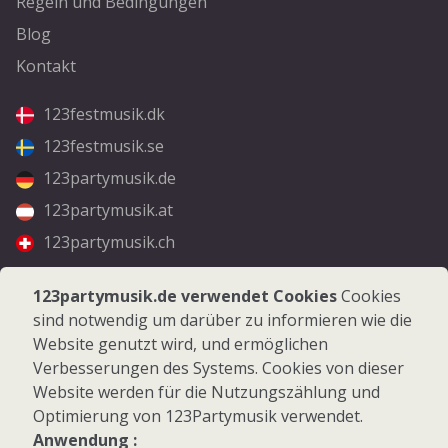
Regeln und Bedingungen
Blog
Kontakt
123festmusik.dk
123festmusik.se
123partymusik.de
123partymusik.at
123partymusik.ch
Folgen Sie uns
123partymusik.de verwendet Cookies
Cookies
sind notwendig um darüber zu informieren wie die
Facebook
Website genutzt wird, und ermöglichen
Instagram
Verbesserungen des Systems. Cookies von dieser
Website werden für die Nutzungszählung und
Optimierung von 123Partymusik verwendet.
Anwendung :