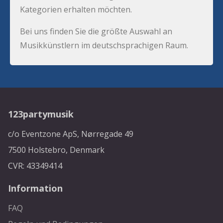
Kategorien erhalten möchten.
Bei uns finden Sie die größte Auswahl an
Musikkünstlern im deutschsprachigen Raum.
123partymusik
c/o Eventzone ApS, Nørregade 49
7500 Holstebro, Denmark
CVR: 43349414
Information
FAQ