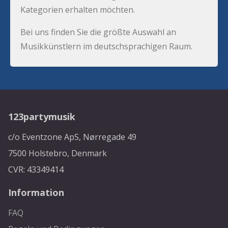
Kategorien erhalten möchten.
Bei uns finden Sie die größte Auswahl an
Musikkünstlern im deutschsprachigen Raum.
123partymusik
c/o Eventzone ApS, Nørregade 49
7500 Holstebro, Denmark
CVR: 43349414
Information
FAQ