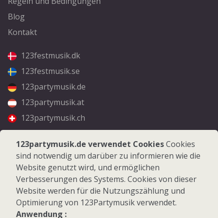
Regeln und Bedingungen
Blog
Kontakt
123festmusik.dk
123festmusik.se
123partymusik.de
123partymusik.at
123partymusik.ch
Folgen Sie uns
123partymusik.de verwendet Cookies
Cookies
sind notwendig um darüber zu informieren wie die
Facebook
Website genutzt wird, und ermöglichen
Instagram
Verbesserungen des Systems. Cookies von dieser
Website werden für die Nutzungszählung und
Optimierung von 123Partymusik verwendet.
Anwendung :