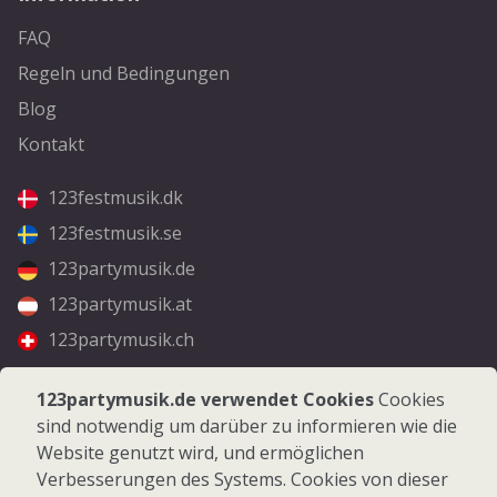
FAQ
Regeln und Bedingungen
Blog
Kontakt
123festmusik.dk
123festmusik.se
123partymusik.de
123partymusik.at
123partymusik.ch
Folgen Sie uns
123partymusik.de verwendet Cookies
Cookies
sind notwendig um darüber zu informieren wie die
Facebook
Website genutzt wird, und ermöglichen
Instagram
Verbesserungen des Systems. Cookies von dieser