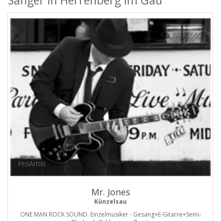
Sänger in Herrenberg im Gäu
ProArtist
Mr. Jones
Künzelsau
ONE MAN ROCK SOUND. Einzelmusiker - Gesang+E-Gitarre+Semi-