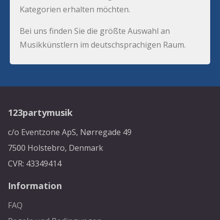
Kategorien erhalten möchten.
Bei uns finden Sie die größte Auswahl an
Musikkünstlern im deutschsprachigen Raum.
123partymusik
c/o Eventzone ApS, Nørregade 49
7500 Holstebro, Denmark
CVR: 43349414
Information
FAQ