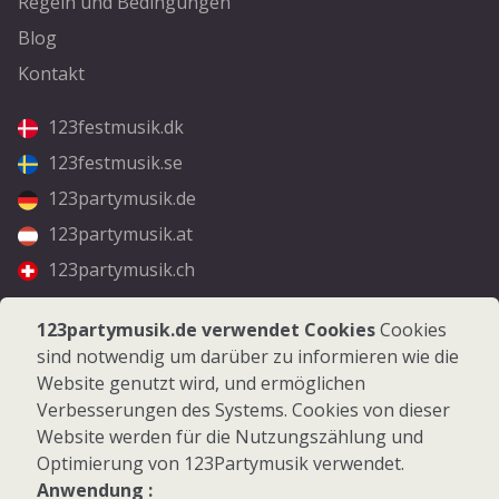
Regeln und Bedingungen
Blog
Kontakt
123festmusik.dk
123festmusik.se
123partymusik.de
123partymusik.at
123partymusik.ch
Folgen Sie uns
123partymusik.de verwendet Cookies
Cookies
sind notwendig um darüber zu informieren wie die
Facebook
Website genutzt wird, und ermöglichen
Instagram
Verbesserungen des Systems. Cookies von dieser
Website werden für die Nutzungszählung und
Optimierung von 123Partymusik verwendet.
Anwendung :