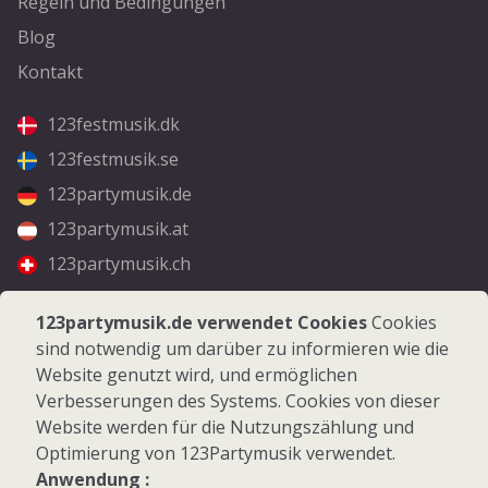
Regeln und Bedingungen
Blog
Kontakt
123festmusik.dk
123festmusik.se
123partymusik.de
123partymusik.at
123partymusik.ch
Folgen Sie uns
123partymusik.de verwendet Cookies
Cookies
sind notwendig um darüber zu informieren wie die
Facebook
Website genutzt wird, und ermöglichen
Instagram
Verbesserungen des Systems. Cookies von dieser
Website werden für die Nutzungszählung und
Optimierung von 123Partymusik verwendet.
Anwendung :