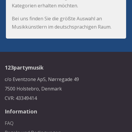
Kategorien erhalten möchten.
Bei uns finden Sie die größte Auswahl an
Musikkünstlern im deutschsprachigen Raum.
123partymusik
c/o Eventzone ApS, Nørregade 49
7500 Holstebro, Denmark
CVR: 43349414
Information
FAQ