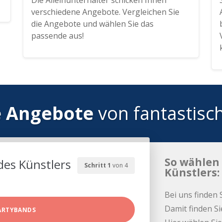
Die Alleinunterhalter schicken Ihnen
verschiedene Angebote. Vergleichen Sie
die Angebote und wählen Sie das
passende aus!
e Angebote
von fantastisc
So wählen 
des Künstlers
Schritt 1
von 4
Künstlers:
Bei uns finden 
Damit finden Si
ARTYBANDS