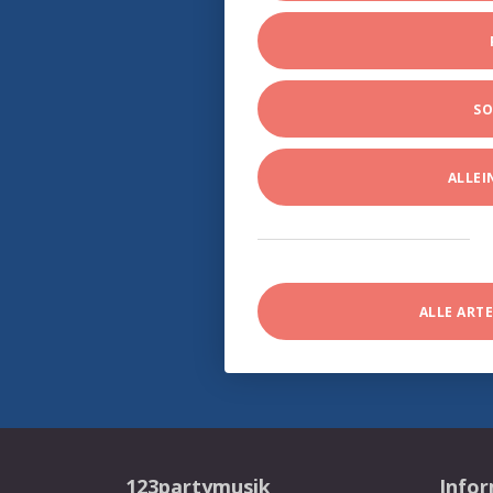
SO
ALLE
ALLE ART
123partymusik
Info