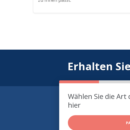
zu Ihnen passt.
Erhalten Si
Wählen Sie die Art 
hier
P