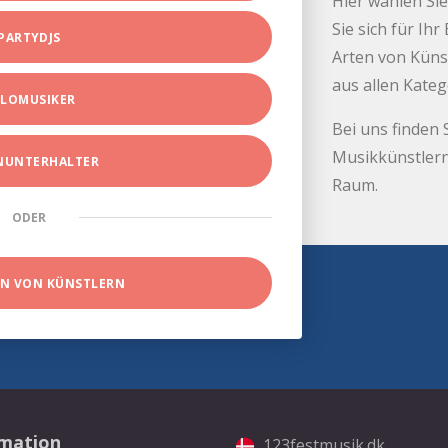
Hier wählen Sie
Sie sich für Ih
PARTYDJS
Arten von Küns
aus allen Kate
LOMUSIKER
Bei uns finden 
Musikkünstlern
INUNTERHALTER
Raum.
ODER
EN VON KÜNSTLERN
rmation
123festmusik.dk