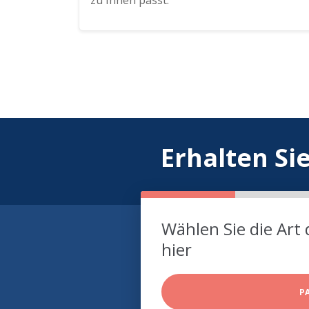
zu Ihnen passt.
Erhalten Si
Wählen Sie die Art 
hier
P