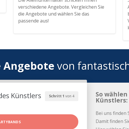
Die Alleinunterhalter schicken Ihnen
verschiedene Angebote. Vergleichen Sie
die Angebote und wählen Sie das
passende aus!
e Angebote
von fantastisc
So wählen 
des Künstlers
Schritt 1
von 4
Künstlers:
Bei uns finden 
Damit finden Si
ARTYBANDS