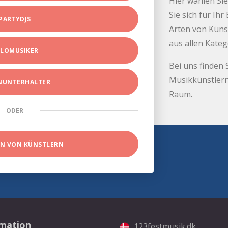
Hier wählen Sie
Sie sich für Ih
PARTYDJS
Arten von Küns
aus allen Kate
LOMUSIKER
Bei uns finden 
Musikkünstlern
INUNTERHALTER
Raum.
ODER
EN VON KÜNSTLERN
rmation
123festmusik.dk