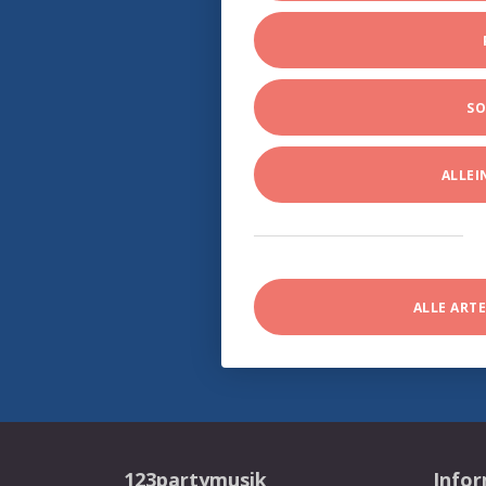
SO
ALLE
ALLE ART
123partymusik
Info