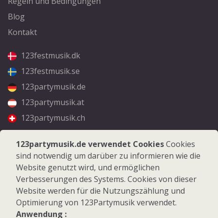
Regeln und Bedingungen
Blog
Kontakt
123festmusik.dk
123festmusik.se
123partymusik.de
123partymusik.at
123partymusik.ch
Folgen Sie uns
123partymusik.de verwendet Cookies
Cookies
sind notwendig um darüber zu informieren wie die
Facebook
Website genutzt wird, und ermöglichen
Instagram
Verbesserungen des Systems. Cookies von dieser
Website werden für die Nutzungszählung und
Optimierung von 123Partymusik verwendet.
Anwendung :