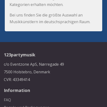
Kategorien erhalten möchten.
Bei uns finden Sie die größte Auswahl an
Musikkünstlern im deutschsprachigen Raum.
123partymusik
c/o Eventzone ApS, Nørregade 49
7500 Holstebro, Denmark
CVR: 43349414
Information
FAQ