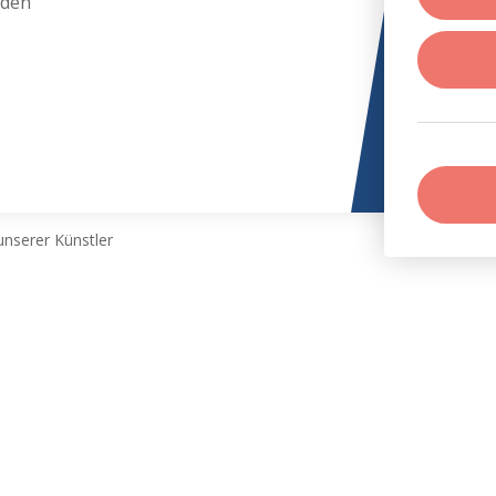
aden
nserer Künstler