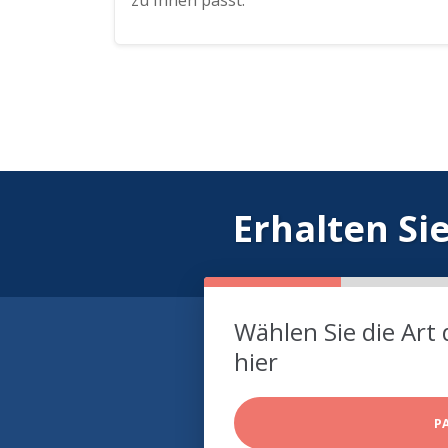
zu Ihnen passt.
Erhalten Si
Wählen Sie die Art 
hier
P