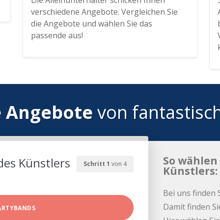
Die Alleinunterhalter schicken Ihnen
verschiedene Angebote. Vergleichen Sie
die Angebote und wählen Sie das
passende aus!
e Angebote
von fantastisc
So wählen 
des Künstlers
Schritt 1
von 4
Künstlers:
Bei uns finden 
Damit finden Si
ARTYBANDS