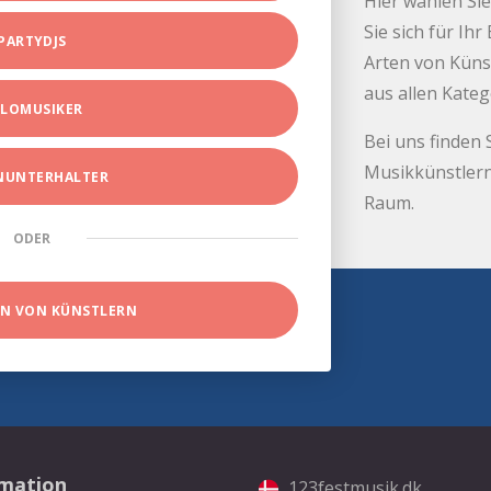
Hier wählen Sie
Sie sich für Ih
PARTYDJS
Arten von Küns
aus allen Kate
LOMUSIKER
Bei uns finden 
Musikkünstlern
INUNTERHALTER
Raum.
ODER
EN VON KÜNSTLERN
rmation
123festmusik.dk