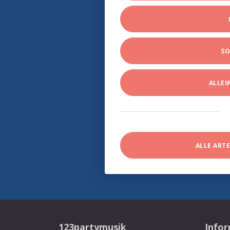
SO
ALLE
ALLE ART
123partymusik
Info