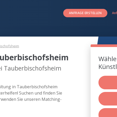
ANFRAGE ERSTELLEN
An
ischofsheim
auberbischofsheim
Wählen
Künstl
ei Tauberbischofsheim
taltung in Tauberbischofsheim
rhelfen! Suchen und finden Sie
rwenden Sie unseren Matching-