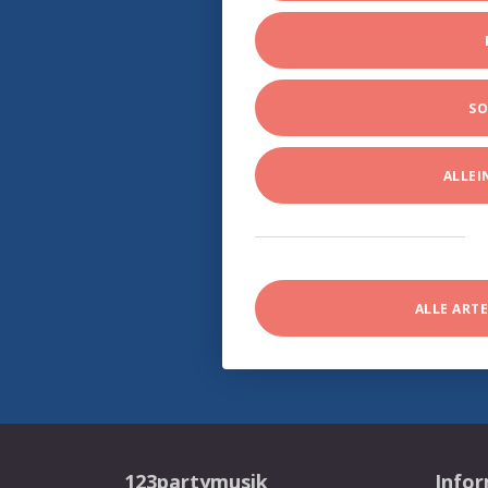
SO
ALLE
ALLE ART
123partymusik
Info