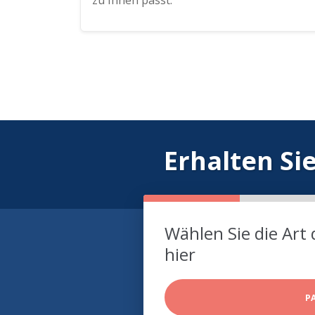
zu Ihnen passt.
Erhalten Si
Wählen Sie die Art 
hier
P