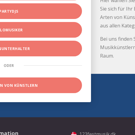
Hier wählen Sie
Sie sich für Ih
PARTYDJS
Arten von Küns
aus allen Kate
LOMUSIKER
Bei uns finden 
Musikkünstlern
INUNTERHALTER
Raum.
ODER
EN VON KÜNSTLERN
rmation
123festmusik.dk