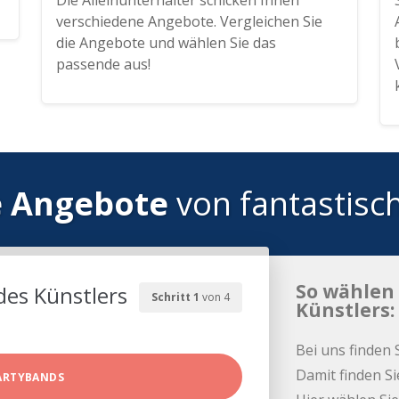
Die Alleinunterhalter schicken Ihnen
verschiedene Angebote. Vergleichen Sie
die Angebote und wählen Sie das
passende aus!
e Angebote
von fantastisc
So wählen 
des Künstlers
Schritt 1
von 4
Künstlers:
Bei uns finden 
Damit finden Si
ARTYBANDS