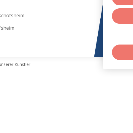
schofsheim
fsheim
nserer Künstler