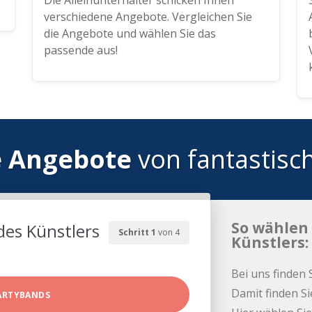
Die Alleinunterhalter schicken Ihnen
verschiedene Angebote. Vergleichen Sie
die Angebote und wählen Sie das
passende aus!
e Angebote
von fantastisc
So wählen 
des Künstlers
Schritt 1
von 4
Künstlers:
Bei uns finden 
Damit finden Si
ARTYBANDS