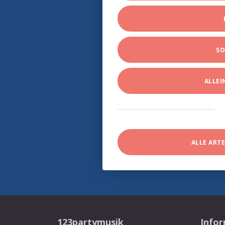
SO
ALLE
ALLE ART
123partymusik
Info