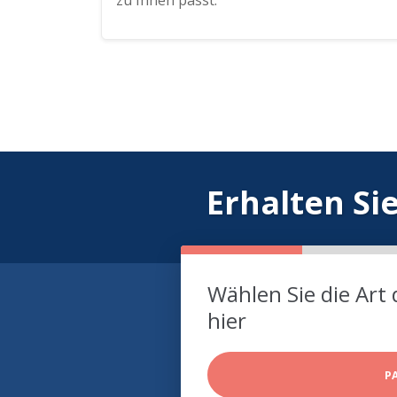
zu Ihnen passt.
Erhalten Si
Wählen Sie die Art 
hier
P