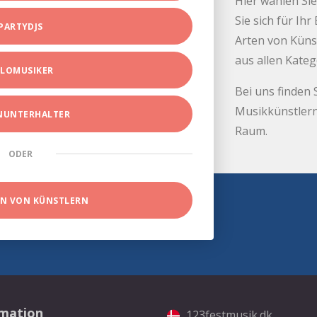
Hier wählen Sie
Sie sich für Ih
PARTYDJS
Arten von Küns
aus allen Kate
LOMUSIKER
Bei uns finden 
Musikkünstlern
INUNTERHALTER
Raum.
ODER
EN VON KÜNSTLERN
rmation
123festmusik.dk