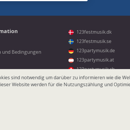
rmation
123festmusik.dk
123festmusik.se
123partymusik.de
n und Bedingungen
123partymusik.at
123partymusik.ch
kt
kies sind notwendig um darüber zu informieren wie die Web
ieser Website werden für die Nutzungszählung und Optimi
© 2026