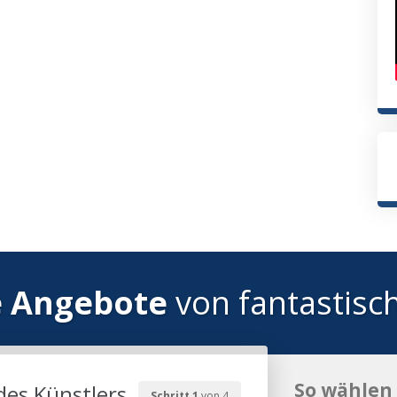
e Angebote
von fantastisc
So wählen 
des Künstlers
Schritt 1
von 4