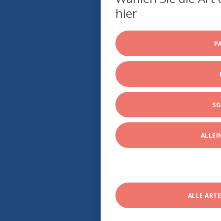
hier
P
SO
ALLE
ALLE ART