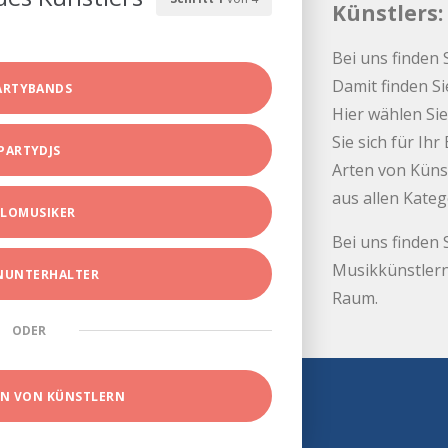
Künstlers:
Bei uns finden 
Damit finden Si
ARTYBANDS
Hier wählen Sie
Sie sich für Ih
PARTYDJS
Arten von Küns
aus allen Kate
LOMUSIKER
Bei uns finden 
Musikkünstlern
INUNTERHALTER
Raum.
ODER
EN VON KÜNSTLERN