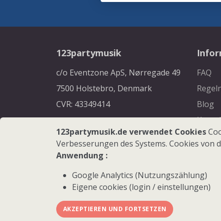
123partymusik
Info
c/o Eventzone ApS, Nørregade 49
FAQ
7500 Holstebro, Denmark
Regel
CVR: 43349414
Blog
Konta
123partymusik.de verwendet Cookies
Coo
Verbesserungen des Systems. Cookies von d
Anwendung :
Google Analytics (Nutzungszählung)
Eigene cookies (login / einstellungen)
AKZEPTIEREN UND FORTSETZEN