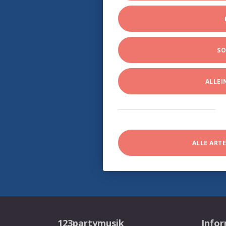
SO
ALLE
ALLE ART
123partymusik
Info