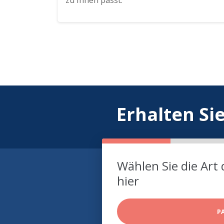
zu Ihnen passt.
Erhalten Si
Wählen Sie die Art 
hier
P