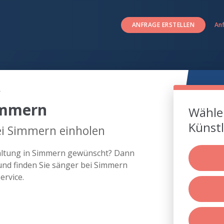
ANFRAGE ERSTELLEN
An
n
immern
Wählen
Künstl
ei Simmern einholen
taltung in Simmern gewünscht? Dann
und finden Sie sänger bei Simmern
rvice.