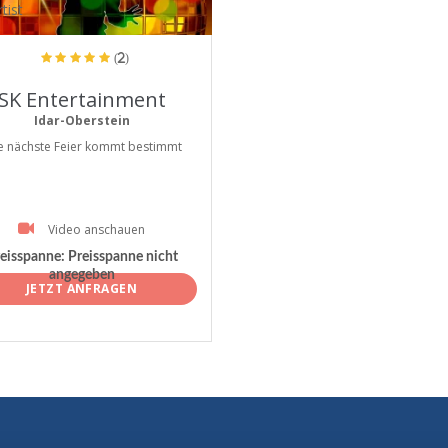
tist
(2)
SK Entertainment
Idar-Oberstein
e nächste Feier kommt bestimmt
Video anschauen
eisspanne:
Preisspanne nicht
angegeben
JETZT ANFRAGEN