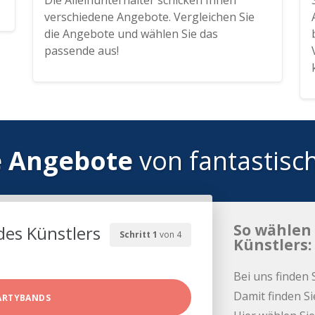
Die Alleinunterhalter schicken Ihnen
verschiedene Angebote. Vergleichen Sie
die Angebote und wählen Sie das
passende aus!
e Angebote
von fantastisc
So wählen 
des Künstlers
Schritt 1
von 4
Künstlers:
Bei uns finden 
Damit finden Si
ARTYBANDS