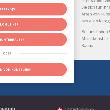
Hier wählen Sie
Sie sich für Ih
PARTYDJS
Arten von Küns
aus allen Kate
LOMUSIKER
Bei uns finden 
Musikkünstlern
INUNTERHALTER
Raum.
ODER
EN VON KÜNSTLERN
rmation
123festmusik.dk