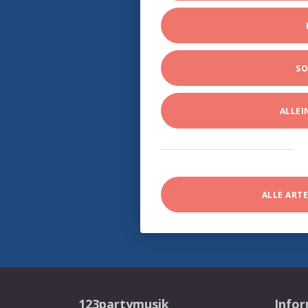
SO
ALLE
ALLE ART
123partymusik
Info