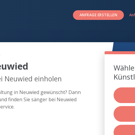
ANFRAGE ERSTELLEN
An
d
euwied
Wählen
Künstl
ei Neuwied einholen
taltung in Neuwied gewünscht? Dann
und finden Sie sänger bei Neuwied
rvice.