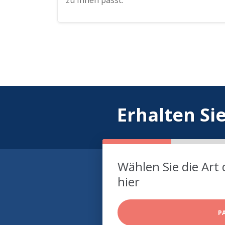
zu Ihnen passt.
Erhalten Si
Wählen Sie die Art 
hier
P