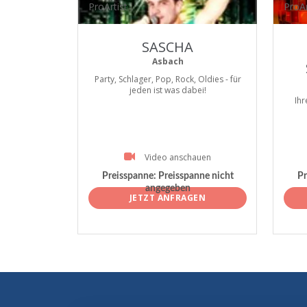
ProArtist
ProAr
SASCHA
Asbach
Party, Schlager, Pop, Rock, Oldies - für
jeden ist was dabei!
Ihr
Video anschauen
Preisspanne:
Preisspanne nicht
Pr
angegeben
JETZT ANFRAGEN