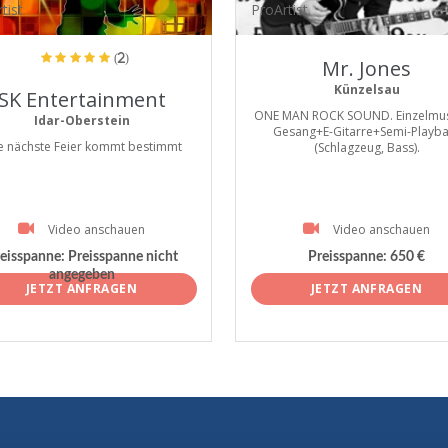
tist
ProArtist
(2)
Mr. Jones
Künzelsau
SK Entertainment
ONE MAN ROCK SOUND. Einzelmusi
Idar-Oberstein
Gesang+E-Gitarre+Semi-Playba
e nächste Feier kommt bestimmt
(Schlagzeug, Bass).
Video anschauen
Video anschauen
eisspanne:
Preisspanne nicht
Preisspanne:
650 €
angegeben
JETZT ANFRAGEN
JETZT ANFRAGEN