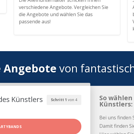
Die Alleinunterhalter schicken Ihnen
verschiedene Angebote. Vergleichen Sie
die Angebote und wählen Sie das
passende aus!
e Angebote
von fantastisc
So wählen 
des Künstlers
Schritt 1
von 4
Künstlers:
Bei uns finden 
Damit finden Si
ARTYBANDS