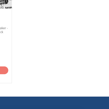
ker -
ck