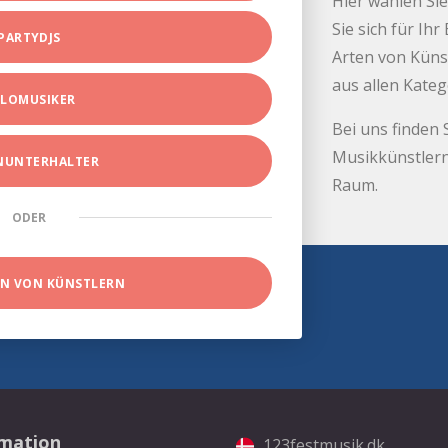
Hier wählen Sie
Sie sich für Ih
PARTYDJS
Arten von Küns
aus allen Kate
LOMUSIKER
Bei uns finden 
Musikkünstlern
INUNTERHALTER
Raum.
ODER
EN VON KÜNSTLERN
rmation
123festmusik.dk