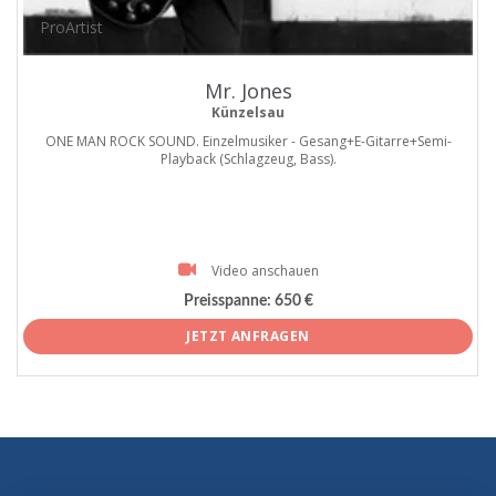
ProArtist
Mr. Jones
Künzelsau
ONE MAN ROCK SOUND. Einzelmusiker - Gesang+E-Gitarre+Semi-
Playback (Schlagzeug, Bass).
Video anschauen
Preisspanne:
650 €
JETZT ANFRAGEN