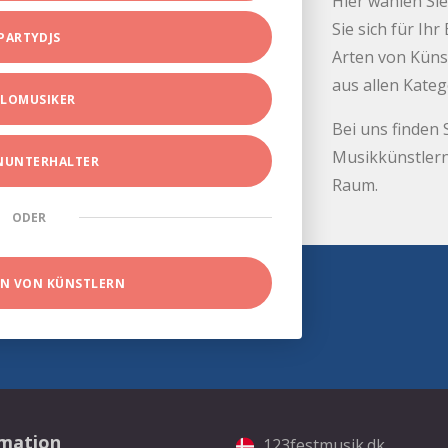
Hier wählen Sie
Sie sich für Ih
PARTYDJS
Arten von Küns
aus allen Kate
LOMUSIKER
Bei uns finden 
Musikkünstlern
INUNTERHALTER
Raum.
ODER
EN VON KÜNSTLERN
rmation
123festmusik.dk