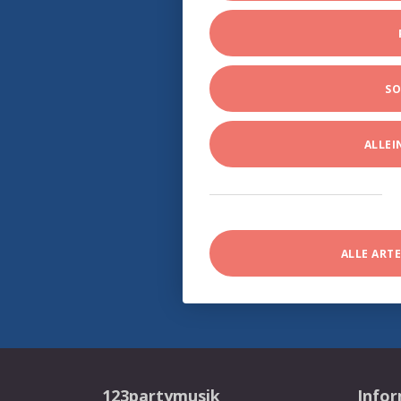
SO
ALLE
ALLE ART
123partymusik
Info