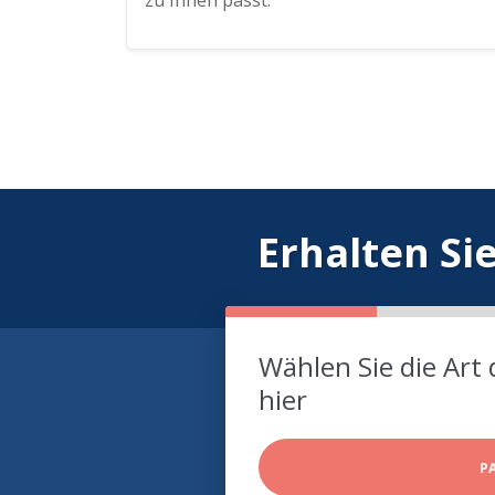
zu Ihnen passt.
Erhalten Si
Wählen Sie die Art 
hier
P