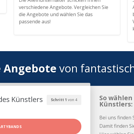
Die Alleinunterhalter schicken Ihnen
verschiedene Angebote. Vergleichen Sie
die Angebote und wählen Sie das
passende aus!
e Angebote
von fantastisc
So wählen 
des Künstlers
Schritt 1
von 4
Künstlers:
Bei uns finden 
Damit finden Si
ARTYBANDS