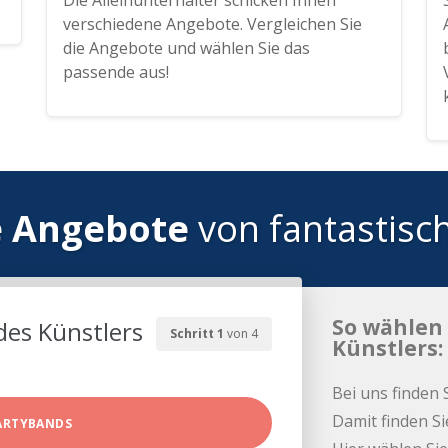
Die Alleinunterhalter schicken Ihnen
verschiedene Angebote. Vergleichen Sie
die Angebote und wählen Sie das
passende aus!
e Angebote
von fantastisc
So wählen 
des Künstlers
Schritt 1
von 4
Künstlers:
Bei uns finden 
Damit finden Si
ARTYBANDS