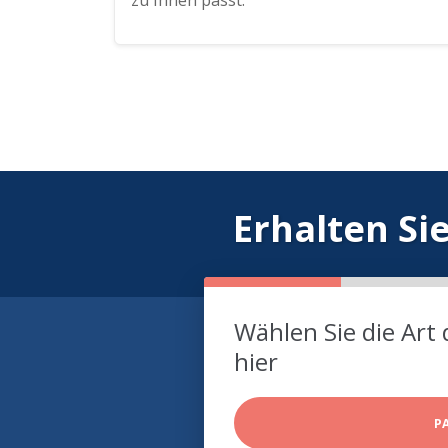
zu Ihnen passt.
Erhalten Si
Wählen Sie die Art 
hier
P