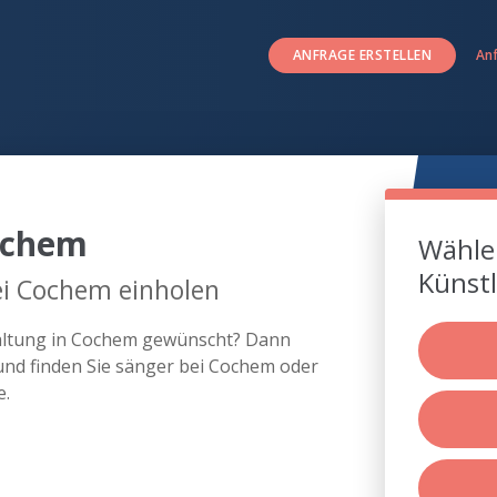
ANFRAGE ERSTELLEN
An
ochem
Wählen
Künstl
ei Cochem einholen
taltung in Cochem gewünscht? Dann
und finden Sie sänger bei Cochem oder
e.