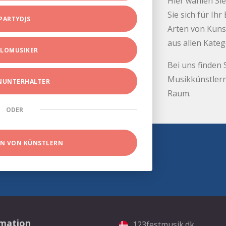
Hier wählen Sie
Sie sich für Ih
PARTYDJS
Arten von Küns
aus allen Kate
LOMUSIKER
Bei uns finden 
Musikkünstlern
INUNTERHALTER
Raum.
ODER
EN VON KÜNSTLERN
rmation
123festmusik.dk