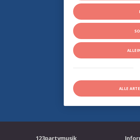
SO
ALLE
ALLE ART
123partymusik
Info