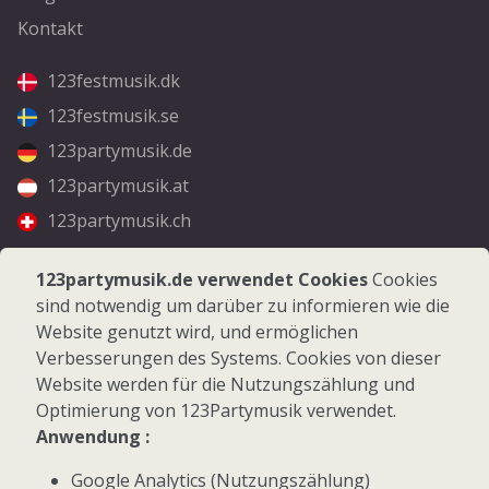
Kontakt
123festmusik.dk
123festmusik.se
123partymusik.de
123partymusik.at
123partymusik.ch
Folgen Sie uns
123partymusik.de verwendet Cookies
Cookies
sind notwendig um darüber zu informieren wie die
Facebook
Website genutzt wird, und ermöglichen
Instagram
Verbesserungen des Systems. Cookies von dieser
Website werden für die Nutzungszählung und
Optimierung von 123Partymusik verwendet.
Anwendung :
Google Analytics (Nutzungszählung)
© 2026 123Partymusik.de - Alle Rechte vorbehalten