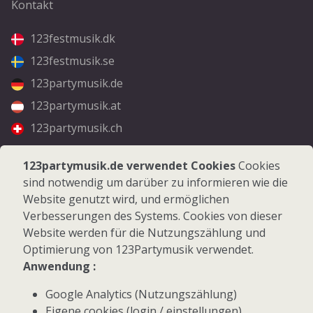
Kontakt
123festmusik.dk
123festmusik.se
123partymusik.de
123partymusik.at
123partymusik.ch
Folgen Sie uns
123partymusik.de verwendet Cookies
Cookies
sind notwendig um darüber zu informieren wie die
Facebook
Website genutzt wird, und ermöglichen
Instagram
Verbesserungen des Systems. Cookies von dieser
Website werden für die Nutzungszählung und
Optimierung von 123Partymusik verwendet.
Anwendung :
Google Analytics (Nutzungszählung)
© 2026 123Partymusik.de - Alle Rechte vorbehalten
Eigene cookies (login / einstellungen)