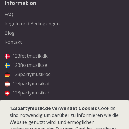
Information
FAQ
Regeln und Bedingungen
Blog
Kontakt
123festmusik.dk
123festmusik.se
123partymusik.de
123partymusik.at
123partymusik.ch
Folgen Sie uns
123partymusik.de verwendet Cookies
Cookies
sind notwendig um darüber zu informieren wie die
Facebook
Website genutzt wird, und ermöglichen
Instagram