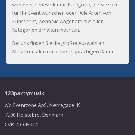
wählen Sie entweder die Kategorie, die Sie sich
für Ihr Event wünschen oder “Alle Arten von
Künstlern”, wenn Sie Angebote aus allen
Kategorien erhalten möchten.
Bei uns finden Sie die größte Auswahl an
Musikkünstlern im deutschsprachigen Raum.
123partymusik
c/o Eventzone ApS, Nørregade 49
7500 Holstebro, Denmark
CVR: 43349414