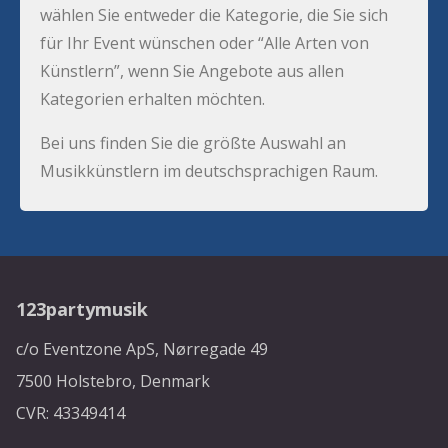
wählen Sie entweder die Kategorie, die Sie sich
für Ihr Event wünschen oder “Alle Arten von
Künstlern”, wenn Sie Angebote aus allen
Kategorien erhalten möchten.
Bei uns finden Sie die größte Auswahl an
Musikkünstlern im deutschsprachigen Raum.
123partymusik
c/o Eventzone ApS, Nørregade 49
7500 Holstebro, Denmark
CVR: 43349414