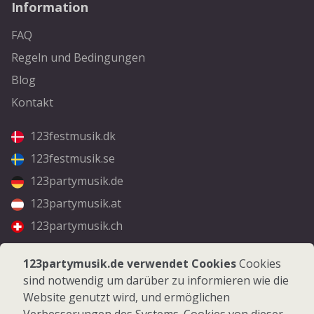
Information
FAQ
Regeln und Bedingungen
Blog
Kontakt
123festmusik.dk
123festmusik.se
123partymusik.de
123partymusik.at
123partymusik.ch
Folgen Sie uns
123partymusik.de verwendet Cookies
Cookies
sind notwendig um darüber zu informieren wie die
Facebook
Website genutzt wird, und ermöglichen
Instagram