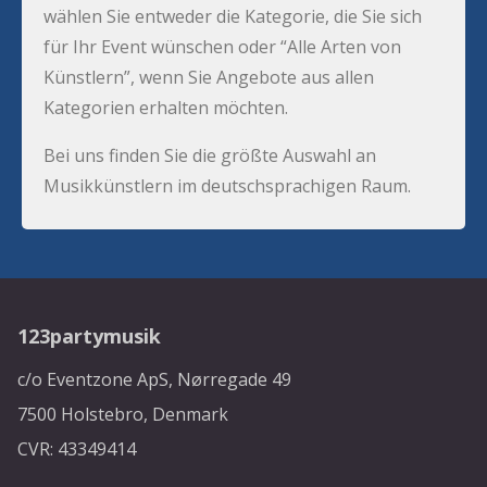
wählen Sie entweder die Kategorie, die Sie sich
für Ihr Event wünschen oder “Alle Arten von
Künstlern”, wenn Sie Angebote aus allen
Kategorien erhalten möchten.
Bei uns finden Sie die größte Auswahl an
Musikkünstlern im deutschsprachigen Raum.
123partymusik
c/o Eventzone ApS, Nørregade 49
7500 Holstebro, Denmark
CVR: 43349414