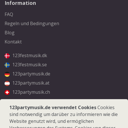
Information
FAQ
Regeln und Bedingungen
Blog
Kontakt
123festmusik.dk
123festmusik.se
123partymusik.de
123partymusik.at
123partymusik.ch
Folgen Sie uns
123partymusik.de verwendet Cookies
Cookies
sind notwendig um darüber zu informieren wie die
Facebook
Website genutzt wird, und ermöglichen
Instagram