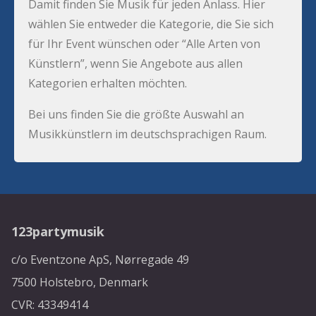
Damit finden Sie Musik für jeden Anlass. Hier
wählen Sie entweder die Kategorie, die Sie sich
für Ihr Event wünschen oder “Alle Arten von
Künstlern”, wenn Sie Angebote aus allen
Kategorien erhalten möchten.
Bei uns finden Sie die größte Auswahl an
Musikkünstlern im deutschsprachigen Raum.
123partymusik
c/o Eventzone ApS, Nørregade 49
7500 Holstebro, Denmark
CVR: 43349414