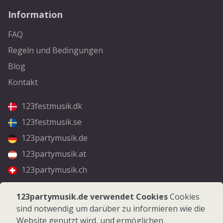
Information
FAQ
Regeln und Bedingungen
Blog
Kontakt
123festmusik.dk
123festmusik.se
123partymusik.de
123partymusik.at
123partymusik.ch
Folgen Sie uns
123partymusik.de verwendet Cookies
Cookies
sind notwendig um darüber zu informieren wie die
Facebook
Website genutzt wird, und ermöglichen