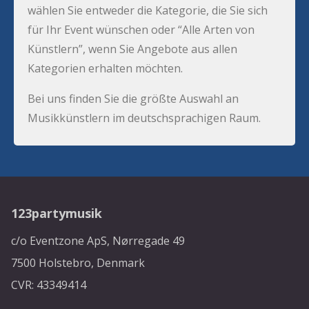
wählen Sie entweder die Kategorie, die Sie sich
für Ihr Event wünschen oder “Alle Arten von
Künstlern”, wenn Sie Angebote aus allen
Kategorien erhalten möchten.
Bei uns finden Sie die größte Auswahl an
Musikkünstlern im deutschsprachigen Raum.
123partymusik
c/o Eventzone ApS, Nørregade 49
7500 Holstebro, Denmark
CVR: 43349414