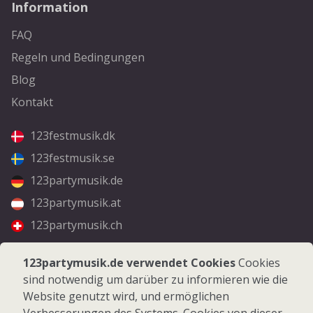
Information
FAQ
Regeln und Bedingungen
Blog
Kontakt
123festmusik.dk
123festmusik.se
123partymusik.de
123partymusik.at
123partymusik.ch
Folgen Sie uns
123partymusik.de verwendet Cookies
Cookies
sind notwendig um darüber zu informieren wie die
Facebook
Website genutzt wird, und ermöglichen
Instagram