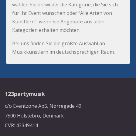
wählen Sie entweder die Kategorie, die Sie sich
für Ihr Event wünschen oder “Alle Arten von
Künstlern”, wenn Sie Angebote aus allen
Kategorien erhalten möchten.
Bei uns finden Sie die größte Auswahl an
Musikkünstlern im deutschsprachigen Raum.
123partymusik
c/o Eventzone ApS, Nørregade 49
7500 Holstebro, Denmark
CVR: 43349414