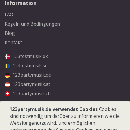
Information
FAQ
Regeln und Bedingungen
Blog
Kontakt
123festmusik.dk
123festmusik.se
123partymusik.de
123partymusik.at
123partymusik.ch
Folgen Sie uns
123partymusik.de verwendet Cookies
Cookies
sind notwendig um darüber zu informieren wie die
Facebook
Website genutzt wird, und ermöglichen
Instagram