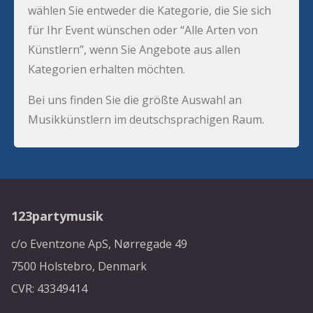
wählen Sie entweder die Kategorie, die Sie sich
für Ihr Event wünschen oder “Alle Arten von
Künstlern”, wenn Sie Angebote aus allen
Kategorien erhalten möchten.
Bei uns finden Sie die größte Auswahl an
Musikkünstlern im deutschsprachigen Raum.
123partymusik
c/o Eventzone ApS, Nørregade 49
7500 Holstebro, Denmark
CVR: 43349414