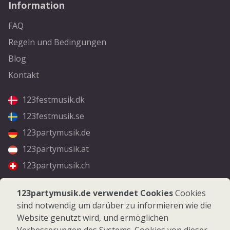
Information
FAQ
Regeln und Bedingungen
Blog
Kontakt
123festmusik.dk
123festmusik.se
123partymusik.de
123partymusik.at
123partymusik.ch
Folgen Sie uns
123partymusik.de verwendet Cookies
Cookies
sind notwendig um darüber zu informieren wie die
Facebook
Website genutzt wird, und ermöglichen
Instagram