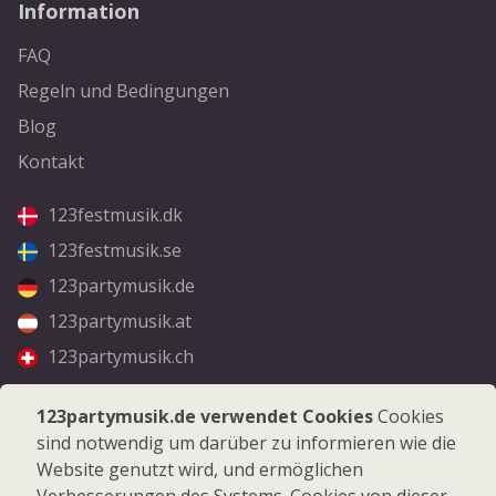
Information
FAQ
Regeln und Bedingungen
Blog
Kontakt
123festmusik.dk
123festmusik.se
123partymusik.de
123partymusik.at
123partymusik.ch
Folgen Sie uns
123partymusik.de verwendet Cookies
Cookies
sind notwendig um darüber zu informieren wie die
Facebook
Website genutzt wird, und ermöglichen
Instagram