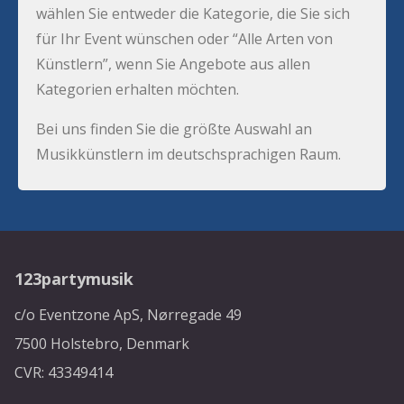
wählen Sie entweder die Kategorie, die Sie sich
für Ihr Event wünschen oder “Alle Arten von
Künstlern”, wenn Sie Angebote aus allen
Kategorien erhalten möchten.
Bei uns finden Sie die größte Auswahl an
Musikkünstlern im deutschsprachigen Raum.
123partymusik
c/o Eventzone ApS, Nørregade 49
7500 Holstebro, Denmark
CVR: 43349414