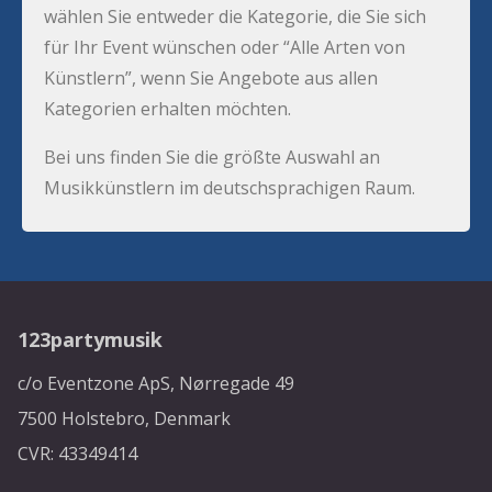
wählen Sie entweder die Kategorie, die Sie sich
für Ihr Event wünschen oder “Alle Arten von
Künstlern”, wenn Sie Angebote aus allen
Kategorien erhalten möchten.
Bei uns finden Sie die größte Auswahl an
Musikkünstlern im deutschsprachigen Raum.
123partymusik
c/o Eventzone ApS, Nørregade 49
7500 Holstebro, Denmark
CVR: 43349414