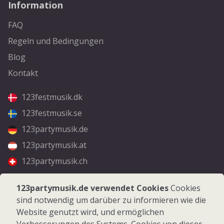
Information
FAQ
Regeln und Bedingungen
Blog
Kontakt
123festmusik.dk
123festmusik.se
123partymusik.de
123partymusik.at
123partymusik.ch
Folgen Sie uns
123partymusik.de verwendet Cookies
Cookies
sind notwendig um darüber zu informieren wie die
Facebook
Website genutzt wird, und ermöglichen
Instagram