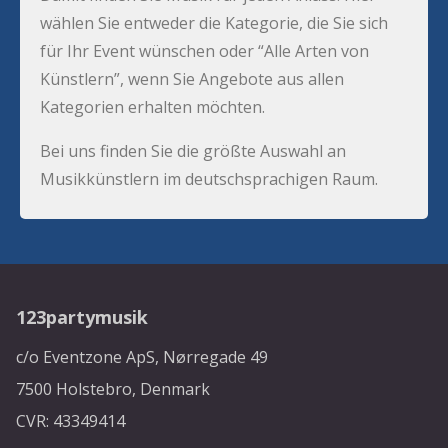
wählen Sie entweder die Kategorie, die Sie sich
für Ihr Event wünschen oder “Alle Arten von
Künstlern”, wenn Sie Angebote aus allen
Kategorien erhalten möchten.
Bei uns finden Sie die größte Auswahl an
Musikkünstlern im deutschsprachigen Raum.
123partymusik
c/o Eventzone ApS, Nørregade 49
7500 Holstebro, Denmark
CVR: 43349414