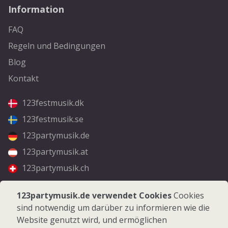
Information
FAQ
Regeln und Bedingungen
Blog
Kontakt
123festmusik.dk
123festmusik.se
123partymusik.de
123partymusik.at
123partymusik.ch
Folgen Sie uns
123partymusik.de verwendet Cookies
Cookies
sind notwendig um darüber zu informieren wie die
Facebook
Website genutzt wird, und ermöglichen
Instagram