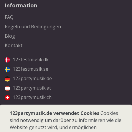
Information
FAQ
Regeln und Bedingungen
Blog
Kontakt
123festmusik.dk
123festmusik.se
123partymusik.de
123partymusik.at
123partymusik.ch
Folgen Sie uns
123partymusik.de verwendet Cookies
Cookies
sind notwendig um darüber zu informieren wie die
Facebook
Website genutzt wird, und ermöglichen
Instagram