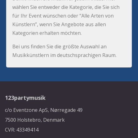
wählen Sie entweder die Kategorie, die Sie sich
für Ihr Event wünschen oder “Alle Arten von
Künstlern”, wenn Sie Angebote aus allen
Kategorien erhalten möchten.
Bei uns finden Sie die größte Auswahl an
Musikkünstlern im deutschsprachigen Raum.
123partymusik
c/o Eventzone ApS, Nørregade 49
7500 Holstebro, Denmark
CVR: 43349414