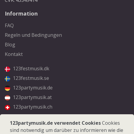
CVR: 43349414
Information
FAQ
Regeln und Bedingungen
Blog
Kontakt
123festmusik.dk
123festmusik.se
123partymusik.de
123partymusik.at
123partymusik.ch
Folgen Sie uns
123partymusik.de verwendet Cookies
Cookies
sind notwendig um darüber zu informieren wie die
Facebook