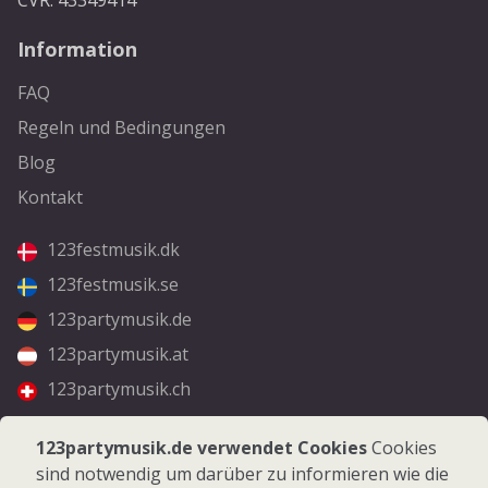
CVR: 43349414
Information
FAQ
Regeln und Bedingungen
Blog
Kontakt
123festmusik.dk
123festmusik.se
123partymusik.de
123partymusik.at
123partymusik.ch
Folgen Sie uns
123partymusik.de verwendet Cookies
Cookies
sind notwendig um darüber zu informieren wie die
Facebook