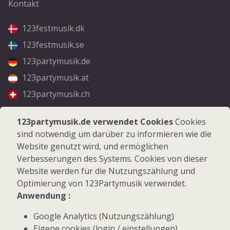
Kontakt
123festmusik.dk
123festmusik.se
123partymusik.de
123partymusik.at
123partymusik.ch
Folgen Sie uns
123partymusik.de verwendet Cookies
Cookies
sind notwendig um darüber zu informieren wie die
Facebook
Website genutzt wird, und ermöglichen
Instagram
Verbesserungen des Systems. Cookies von dieser
Website werden für die Nutzungszählung und
Optimierung von 123Partymusik verwendet.
Anwendung :
Google Analytics (Nutzungszählung)
© 2026 123Partymusik.de - Alle Rechte vorbehalten
Eigene cookies (login / einstellungen)