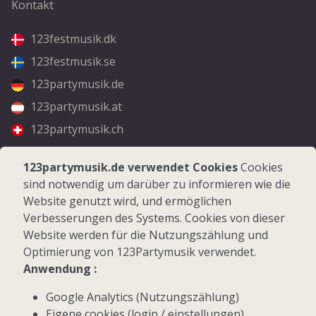
Kontakt
123festmusik.dk
123festmusik.se
123partymusik.de
123partymusik.at
123partymusik.ch
Folgen Sie uns
123partymusik.de verwendet Cookies
Cookies
sind notwendig um darüber zu informieren wie die
Facebook
Website genutzt wird, und ermöglichen
Instagram
Verbesserungen des Systems. Cookies von dieser
Website werden für die Nutzungszählung und
Optimierung von 123Partymusik verwendet.
Anwendung :
Google Analytics (Nutzungszählung)
© 2026 123Partymusik.de - Alle Rechte vorbehalten
Eigene cookies (login / einstellungen)