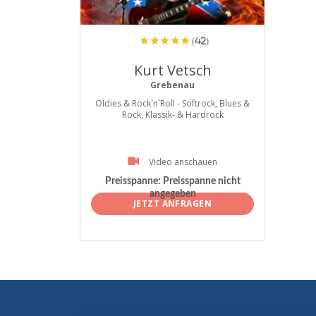
ProArtist
(42)
Kurt Vetsch
Grebenau
Oldies & Rock`n`Roll - Softrock, Blues &
Rock, Klassik- & Hardrock
Video anschauen
Preisspanne:
Preisspanne nicht
angegeben
JETZT ANFRAGEN