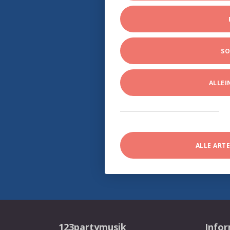
SO
ALLE
ALLE ART
123partymusik
Info