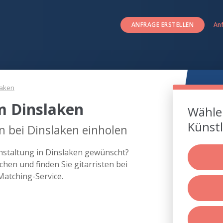
ANFRAGE ERSTELLEN
An
laken
um Dinslaken
Wählen
Künstl
n bei Dinslaken einholen
ranstaltung in Dinslaken gewünscht?
hen und finden Sie gitarristen bei
atching-Service.