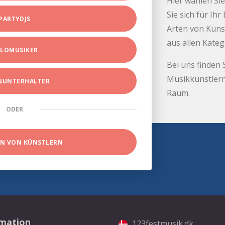
Hier wählen Sie
Sie sich für Ih
PARTYDJS
Arten von Küns
aus allen Kate
LOMUSIKER
Bei uns finden 
Musikkünstlern
INUNTERHALTER
Raum.
ODER
EN VON KÜNSTLERN
rmation
123festmusik.dk