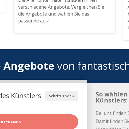
Die Alleinunterhalter schicken Ihnen
verschiedene Angebote. Vergleichen Sie
die Angebote und wählen Sie das
passende aus!
e Angebote
von fantastisc
So wählen 
des Künstlers
Schritt 1
von 4
Künstlers:
Bei uns finden 
Damit finden Si
ARTYBANDS