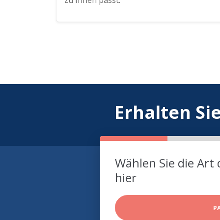
zu Ihnen passt.
Erhalten Si
Wählen Sie die Art 
hier
P