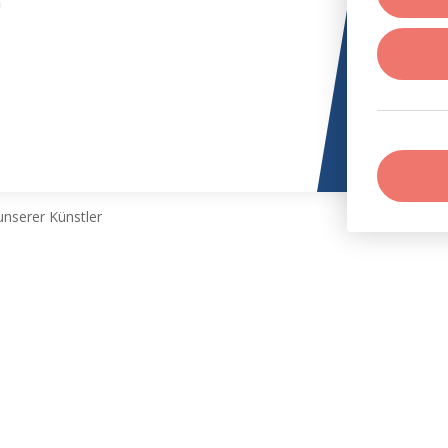
n
nserer Künstler