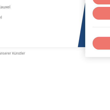
Rauxel
l
nserer Künstler