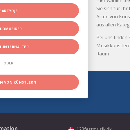
Hier wählen Sie
Sie sich für Ih
PARTYDJS
Arten von Küns
aus allen Kate
LOMUSIKER
Bei uns finden 
Musikkünstlern
INUNTERHALTER
Raum.
ODER
EN VON KÜNSTLERN
rmation
123festmusik.dk