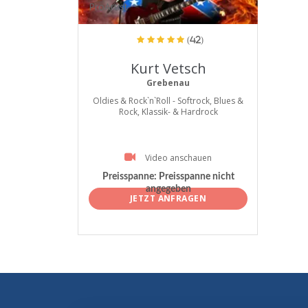
ProArtist
(42)
Kurt Vetsch
Grebenau
Oldies & Rock`n`Roll - Softrock, Blues &
Rock, Klassik- & Hardrock
Video anschauen
Preisspanne:
Preisspanne nicht
angegeben
JETZT ANFRAGEN