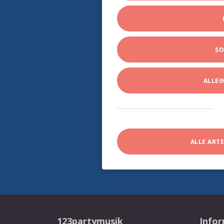
SO
ALLE
ALLE ART
123partymusik
Info