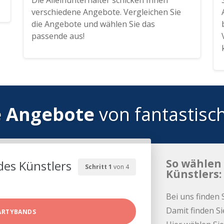
Die Alleinunterhalter schicken Ihnen
verschiedene Angebote. Vergleichen Sie
die Angebote und wählen Sie das
passende aus!
e Angebote
von fantastisc
So wählen 
des Künstlers
Schritt 1
von 4
Künstlers:
Bei uns finden 
Damit finden Si
ARTYBANDS