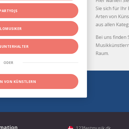
Hier wählen Sie
Sie sich für Ih
PARTYDJS
Arten von Küns
aus allen Kate
LOMUSIKER
Bei uns finden 
Musikkünstlern
INUNTERHALTER
Raum.
ODER
EN VON KÜNSTLERN
rmation
123festmusik.dk