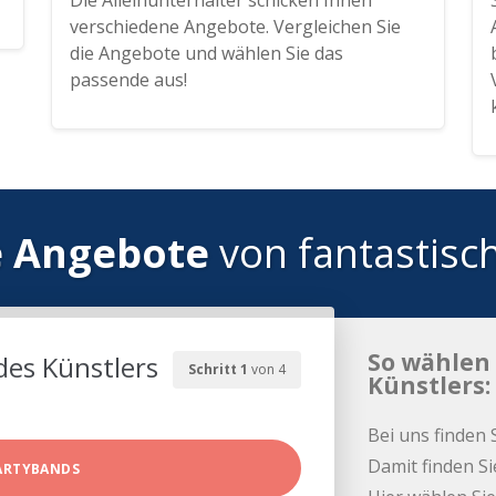
Die Alleinunterhalter schicken Ihnen
verschiedene Angebote. Vergleichen Sie
die Angebote und wählen Sie das
passende aus!
e Angebote
von fantastisc
So wählen 
des Künstlers
Schritt 1
von 4
Künstlers:
Bei uns finden 
Damit finden Si
ARTYBANDS