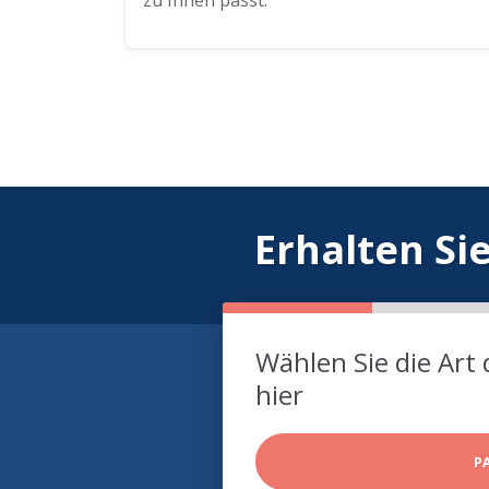
zu Ihnen passt.
Erhalten Si
Wählen Sie die Art 
hier
P