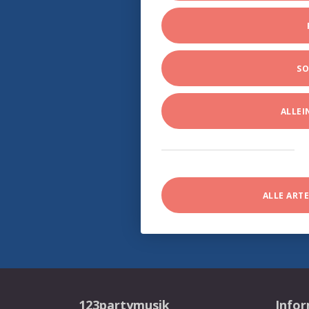
SO
ALLE
ALLE ART
123partymusik
Info