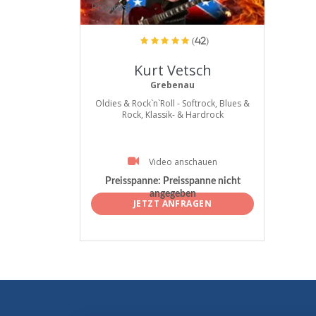
ProArtist
(42)
Kurt Vetsch
Grebenau
Oldies & Rock`n`Roll - Softrock, Blues &
Rock, Klassik- & Hardrock
Video anschauen
Preisspanne:
Preisspanne nicht
angegeben
JETZT ANFRAGEN