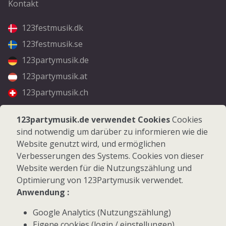
Kontakt
123festmusik.dk
123festmusik.se
123partymusik.de
123partymusik.at
123partymusik.ch
Folgen Sie uns
123partymusik.de verwendet Cookies
Cookies
sind notwendig um darüber zu informieren wie die
Facebook
Website genutzt wird, und ermöglichen
Instagram
Verbesserungen des Systems. Cookies von dieser
Website werden für die Nutzungszählung und
Optimierung von 123Partymusik verwendet.
Anwendung :
Google Analytics (Nutzungszählung)
© 2026 123Partymusik.de - Alle Rechte vorbehalten
Eigene cookies (login / einstellungen)