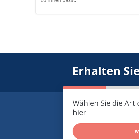
zu Ihnen passt.
Erhalten Si
Wählen Sie die Art 
hier
P