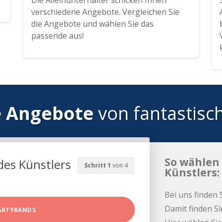
Die Alleinunterhalter schicken Ihnen
verschiedene Angebote. Vergleichen Sie
die Angebote und wählen Sie das
passende aus!
e Angebote
von fantastisc
So wählen 
des Künstlers
Schritt 1
von 4
Künstlers:
Bei uns finden 
Damit finden Si
ARTYBANDS