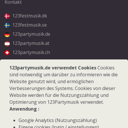
Kontakt
123festmusik.dk
123festmusik.se
123partymusik.de
123partymusik.at
123partymusik.ch
Folgen Sie uns
123partymusik.de verwendet Cookies
Cookies
sind notwendig um darüber zu informieren wie die
Facebook
Website genutzt wird, und ermöglichen
Instagram
Verbesserungen des Systems. Cookies von dieser
Website werden für die Nutzungszählung und
Optimierung von 123Partymusik verwendet.
Anwendung :
Google Analytics (Nutzungszählung)
© 2026 123Partymusik.de - Alle Rechte vorbehalten
Eigene cookies (login / einstellungen)