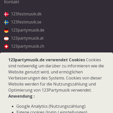
Kontakt
123festmusik.dk
123festmusik.se
123partymusik.de
123partymusik.at
123partymusik.ch
Folgen Sie uns
123partymusik.de verwendet Cookies
Cookies
sind notwendig um darüber zu informieren wie die
Facebook
Website genutzt wird, und ermöglichen
Instagram
Verbesserungen des Systems. Cookies von dieser
Website werden für die Nutzungszählung und
Optimierung von 123Partymusik verwendet.
Anwendung :
Google Analytics (Nutzungszählung)
© 2026 123Partymusik.de - Alle Rechte vorbehalten
Eigene cookies (login / einstellungen)