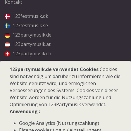
Kontakt
123festmusik.dk
123festmusik.se
123partymusik.de
123partymusik.at
123partymusik.ch
Folgen Sie uns
123partymusik.de verwendet Cookies
Cookies
sind notwendig um darüber zu informieren wie die
Facebook
Website genutzt wird, und ermöglichen
Instagram
Verbesserungen des Systems. Cookies von dieser
Website werden für die Nutzungszählung und
Optimierung von 123Partymusik verwendet.
Anwendung :
Google Analytics (Nutzungszählung)
© 2026 123Partymusik.de - Alle Rechte vorbehalten
Eigene cookies (login / einstellungen)