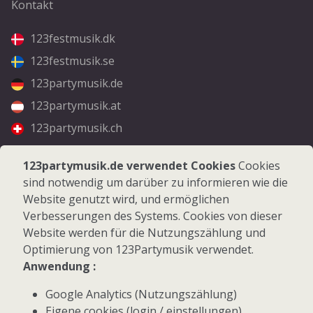
Kontakt
123festmusik.dk
123festmusik.se
123partymusik.de
123partymusik.at
123partymusik.ch
Folgen Sie uns
123partymusik.de verwendet Cookies
Cookies
sind notwendig um darüber zu informieren wie die
Facebook
Website genutzt wird, und ermöglichen
Instagram
Verbesserungen des Systems. Cookies von dieser
Website werden für die Nutzungszählung und
Optimierung von 123Partymusik verwendet.
Anwendung :
Google Analytics (Nutzungszählung)
© 2026 123Partymusik.de - Alle Rechte vorbehalten
Eigene cookies (login / einstellungen)